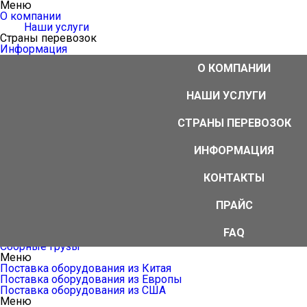
Меню
О компании
Наши услуги
Страны перевозок
Информация
Контакты
О КОМПАНИИ
Прайс
FAQ
Меню
НАШИ УСЛУГИ
Аутсорсинг ВЭД
ВЭД-агент
СТРАНЫ ПЕРЕВОЗОК
Международные перевозки
Логистика От двери до двери
Услуги импортера/экспортера
ИНФОРМАЦИЯ
Таможенное оформление грузов
Дополнительные услуги
КОНТАКТЫ
Меню
Международные воздушные перевозки
Международные автомобильные перевозки грузов
ПРАЙС
Международные железнодорожные перевозки
Международные морские перевозки
FAQ
Мультимодальные перевозки
Сборные грузы
Меню
Поставка оборудования из Китая
Поставка оборудования из Европы
Поставка оборудования из США
Меню