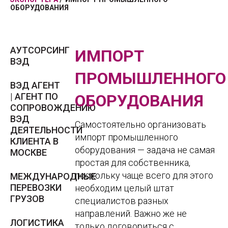
ОБОРУДОВАНИЯ
АУТСОРСИНГ
ИМПОРТ
ВЭД
ПРОМЫШЛЕННОГО
ВЭД АГЕНТ
| АГЕНТ ПО
ОБОРУДОВАНИЯ
СОПРОВОЖДЕНИЮ
ВЭД
Самостоятельно организовать
ДЕЯТЕЛЬНОСТИ
импорт промышленного
КЛИЕНТА В
оборудования — задача не самая
МОСКВЕ
простая для собственника,
поскольку чаще всего для этого
МЕЖДУНАРОДНЫЕ
ПЕРЕВОЗКИ
необходим целый штат
ГРУЗОВ
специалистов разных
направлений. Важно же не
ЛОГИСТИКА
только договориться с