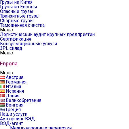
Грузы из Китая
Грузы из Европы
Опасные грузы
Транзитные грузы
Сборные грузы
Таможенная очистка
Меню
Логистический аудит крупных предприятий
Сертификация
Консультационные услуги
3PL склад
Меню
Европа
Меню
Австрия
Германия
Италия
Испания
Дания
Великобритания
Венгрия
Греция
Наши услуги
Аутсорсинг ВЭД
ВЭД-агент
Международные перевозки